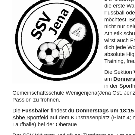
die erste Wa
Fussball oder
möchtest. Be
nicht nur de
Athletik sch
wirst auch F
dich jede W
absolute Hig
Training, fre
Die Sektion
am
Donners
in der Sporth
Gemeinschaftsschule Wenigenjena(Jena Ost, Jen
Passion zu fröhnen.
Die
Fussballer
findest du
Donnerstags um 18:15
Abbe Sportfeld
auf dem Kunstrasenplatz (Platz 4; n
Laufhalle) bei der Oberaue.