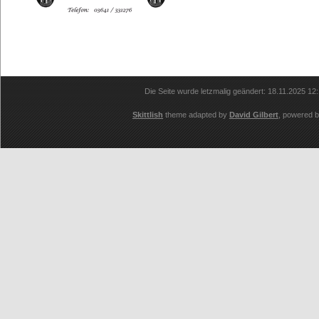
Die Seite wurde letzmalig geändert: 18.11.2025 12
Skittlish
theme adapted by
David Gilbert
, powered 