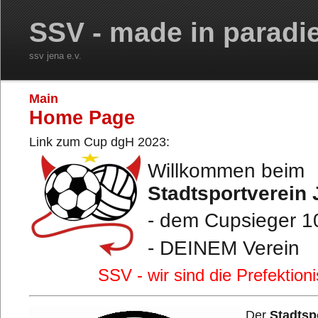
SSV - made in paradi
ssv jena e.v.
Main
Home Page
Link zum Cup dgH 2023:
Willkommen beim
Stadtsportverein 
- dem Cupsieger 10
- DEINEM Verein
SSV - wir sind die Prefektioni
Der
Stadtsp